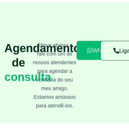
Agendamento
Clique abaixo e
Whatsapp
Lig
fale com um de
de
nossos atendentes
para agendar a
consulta
consulta do seu
meu amigo.
Estamos ansiosos
para atendê-los.