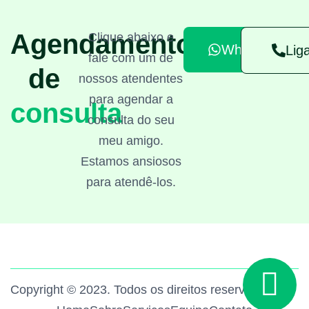
Agendamento
Clique abaixo e
Whatsapp
Lig
fale com um de
de
nossos atendentes
para agendar a
consulta
consulta do seu
meu amigo.
Estamos ansiosos
para atendê-los.
Copyright © 2023. Todos os direitos reservados.